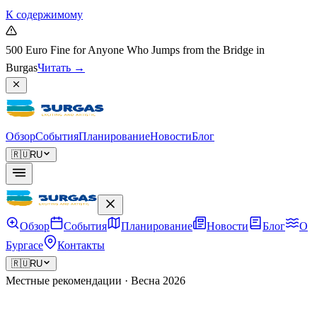
К содержимому
500 Euro Fine for Anyone Who Jumps from the Bridge in
Burgas
Читать
→
Обзор
События
Планирование
Новости
Блог
🇷🇺
RU
Обзор
События
Планирование
Новости
Блог
О
Бургасе
Контакты
🇷🇺
RU
Местные рекомендации · Весна 2026